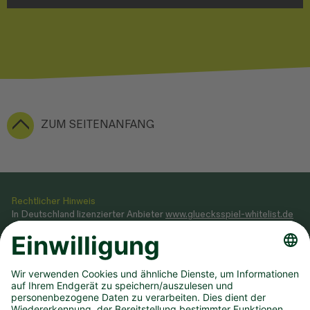
ZUM SEITENANFANG
Rechtlicher Hinweis
In Deutschland lizenzierter Anbieter
www.gluecksspiel-whitelist.de
Veranstaltung von Glücksspielen gemäß Glücksspielstaatsvertrag
2021, dessen Ausführungsgesetz sowie Genehmigung, erteilt durch
das
Ministerium des Innern NRW
.
Teilnahme ab 18 Jahren. Glücksspiel kann süchtig machen! Hilfe und
Beratung unter BIÖG 0800 1372700 (kostenlos) oder
www.check-