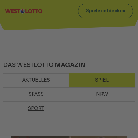
t
Zum Footer
Spiele entdecken
DAS WESTLOTTO
MAGAZIN
AKTUELLES
SPIEL
SPASS
NRW
SPORT