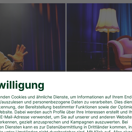
EIN GEBEN UND NE
Wenn ich Lottomillionär
er Flo Stein aus Essen versucht sein Glück mit geistreic
otto. Seine poetischen Geschichten handeln etwa von No