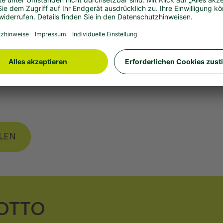
ottospielen. Die Videos wurden exklusiv für WestLotto 
r ein echter Poetry-Slam wäre, also ein Wettstreit für Dic
ILEN
OTTO