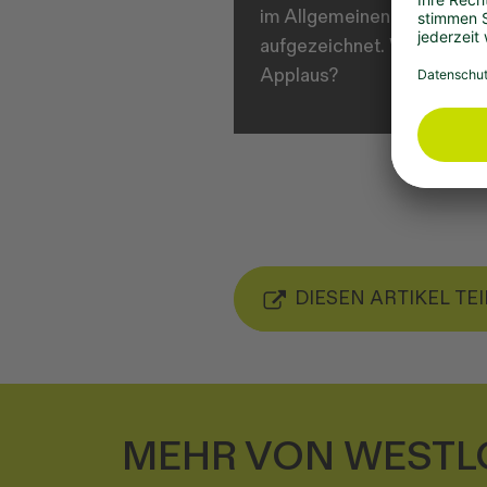
im Allgemeinen oder vom L
aufgezeichnet. Wenn das hie
Applaus?
DIESEN ARTIKEL TE
MEHR VON WESTL