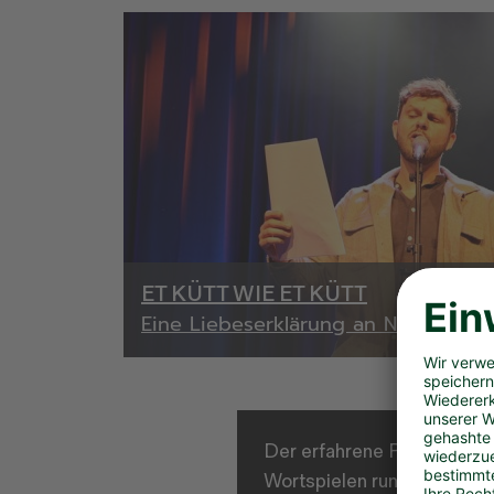
ET KÜTT WIE ET KÜTT
Eine Liebeserklärung an NRW
Der erfahrene Poetry-Slamm
Wortspielen rund um WestL