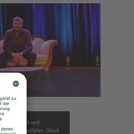
HMEN
 wär'
hen Einfällen und
rdrhein-Westfalen, Glück