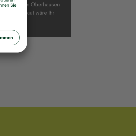
im Ebertbad in Oberhausen
hter – wie laut wäre Ihr