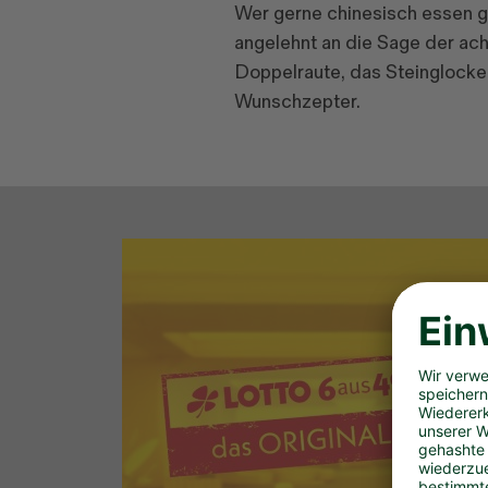
Wer gerne chinesisch essen geh
angelehnt an die Sage der ac
Doppelraute, das Steinglocke
Wunschzepter.