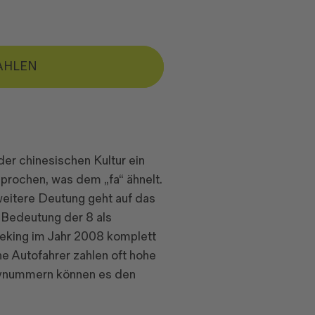
AHLEN
 der chinesischen Kultur ein
prochen, was dem „fa“ ähnelt.
 weitere Deutung geht auf das
e Bedeutung der 8 als
 Peking im Jahr 2008 komplett
he Autofahrer zahlen oft hohe
ndynummern können es den