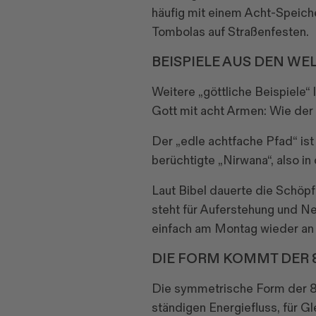
häufig mit einem Acht-Speich
Tombolas auf Straßenfesten.
BEISPIELE AUS DEN WE
Weitere „göttliche Beispiele“ 
Gott mit acht Armen: Wie der 
Der „edle achtfache Pfad“ ist
berüchtigte „Nirwana“, also i
Laut Bibel dauerte die Schöpf
steht für Auferstehung und N
einfach am Montag wieder an z
DIE FORM KOMMT DER 
Die symmetrische Form der 8 r
ständigen Energiefluss, für G