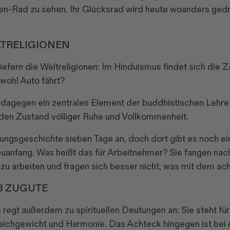
en-Rad zu sehen. Ihr Glücksrad wird heute woanders gedr
LTRELIGIONEN
liefern die Weltreligionen: Im Hinduismus findet sich die 
wohl Auto fährt?
 dagegen ein zentrales Element der buddhistischen Lehre 
n den Zustand völliger Ruhe und Vollkommenheit.
ungsgeschichte sieben Tage an, doch dort gibt es noch ei
euanfang. Was heißt das für Arbeitnehmer? Sie fangen na
u arbeiten und fragen sich besser nicht, was mit dem acht
8 ZUGUTE
egt außerdem zu spirituellen Deutungen an: Sie steht für 
leichgewicht und Harmonie. Das Achteck hingegen ist bei A