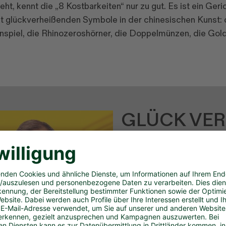
t, kennt die „8 Kostbarkeiten“ nur zu gut. Es ist ein Geri
ht glückverheißenden Symbole in der chinesischen Kunst: 
nspiel, die Rhinozeroshörner, die Doppelmünzen, die Gold
GLÜCK VE
Die 8 klingt nach einer wa
Sie die Ziffer doch direkt
für die kommende Ziehun
JETZT SPIELEN