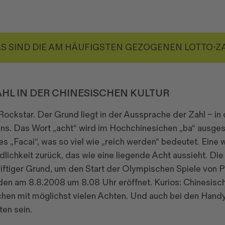
S SIND DIE AM HÄUFIGSTEN GEZOGENEN LOTTO-Z
HL IN DER CHINESISCHEN KULTUR
er Rockstar. Der Grund liegt in der Aussprache der Zahl – in
ns. Das Wort „acht“ wird im Hochchinesichen „ba“ ausges
es „Facai“, was so viel wie „reich werden“ bedeutet. Eine
lichkeit zurück, das wie eine liegende Acht aussieht. Di
triftiger Grund, um den Start der Olympischen Spiele von
rden am 8.8.2008 um 8.08 Uhr eröffnet. Kurios: Chinesisc
chen mit möglichst vielen Achten. Und auch bei den Ha
en sein.