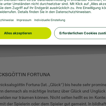
CKSGÖTTIN FORTUNA
hicksalsgöttin Fortuna (lat. „Glück“) bis heute sehr promine
n demnach als mächtige Instanz über Glück und Unglück 
lden nur träumen können. Nicht selten heißt es im Konte
it der Spielerin oder dem Spieler gut gemeint. In bildhaft