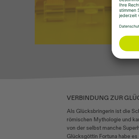
VERBINDUNG ZUR GLÜ
Als Glücksbringerin ist die Sc
römischen Mythologie und kan
von der selbst manche Superhe
Glücksgöttin Fortuna habe es m