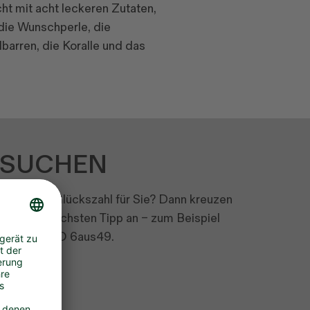
cht mit acht leckeren Zutaten,
die Wunschperle, die
barren, die Koralle und das
RSUCHEN
schechten Glückszahl für Sie? Dann kreuzen
 bei Ihrem nächsten Tipp an – zum Beispiel
g von LOTTO 6aus49.