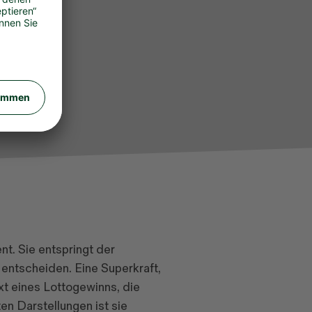
nt. Sie entspringt der
entscheiden. Eine Superkraft,
xt eines Lottogewinns, die
en Darstellungen ist sie