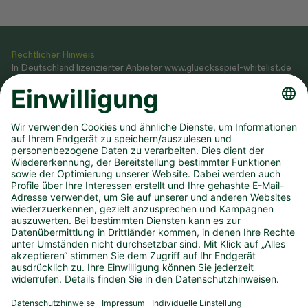
Rechtlicher Hinweis
In Deutschland lizenzierter Anbieter
www.gluecksspiel-whitelist.de
Veranstaltung von Glücksspielen gemäß Glücksspielstaatsvertrag
2021, dessen Ausführungsgesetz sowie Genehmigung, erteilt durch
das
Ministerium des Innern NRW
.
Teilnahme ab 18 Jahren. Glücksspiel kann süchtig machen! Hilfe und
Beratung unter BIÖG 0800 1372700 (kostenlos) oder
www.check-
dein-spiel.de
.
Hilfreiche Links
Downloads
Newsletter
Annahmestelle finden
Spielsperre
Dauertipp kündigen
Infos zum DLTB
Karriere
Presse