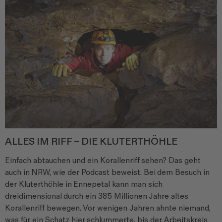
ALLES IM RIFF – DIE KLUTERTHÖHLE
Einfach abtauchen und ein Korallenriff
sehen? Das geht
auch in
NRW, wie der Podcast beweist. Bei
dem Besuch in
der Kluterthöhle in
Ennepetal kann man sich
dreidimensional
durch ein 385 Millionen
Jahre altes
Korallenriff bewegen.
Vor wenigen Jahren ahnte niemand,
was für ein Schatz hier
schlummerte, bis der Arbeitskreis