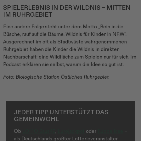
SPIELERLEBNIS IN DER WILDNIS – MITTEN
IM RUHRGEBIET
Eine andere Folge
steht unter dem Motto „Rein in
die
Büsche, rauf auf die Bäume.
Wildnis für Kinder in NRW“.
Ausgerechnet
im oft als Stadtwüste
wahrgenommenen
Ruhrgebiet haben
die Kinder die Wildnis in direkter
Nachbarschaft: eine Wildfläche
zum Spielen nur für sich.
Im
Podcast erklären sie selbst,
warum die Idee so gut ist.
Foto: Biologische Station Östliches Ruhrgebiet
JEDER TIPP UNTERSTÜTZT DAS
GEMEINWOHL
Ob
LOTTO 6aus49
,
Eurojackpot
oder
Rubbellose
–
als Deutschlands größter Lotterieveranstalter