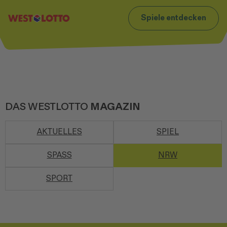
t
Zum Footer
Spiele entdecken
DAS WESTLOTTO
MAGAZIN
AKTUELLES
SPIEL
SPASS
NRW
SPORT