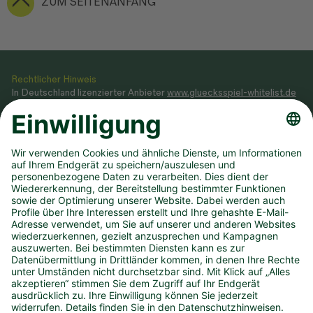
ZUM SEITENANFANG
Rechtlicher Hinweis
In Deutschland lizenzierter Anbieter
www.gluecksspiel-whitelist.de
Veranstaltung von Glücksspielen gemäß Glücksspielstaatsvertrag
2021, dessen Ausführungsgesetz sowie Genehmigung, erteilt durch
das
Ministerium des Innern NRW
.
Teilnahme ab 18 Jahren. Glücksspiel kann süchtig machen! Hilfe und
Beratung unter BIÖG 0800 1372700 (kostenlos) oder
www.check-
dein-spiel.de
.
Hilfreiche Links
Downloads
Newsletter
Annahmestelle finden
Spielsperre
Dauertipp kündigen
Infos zum DLTB
Karriere