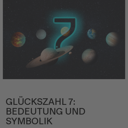
GLÜCKSZAHL 7:
BEDEUTUNG UND
SYMBOLIK