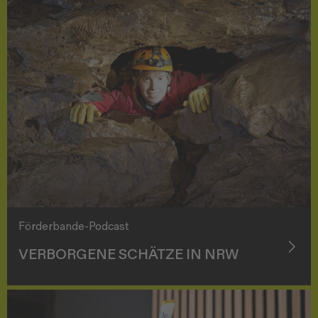
Förderbande-Podcast
VERBORGENE SCHÄTZE IN NRW