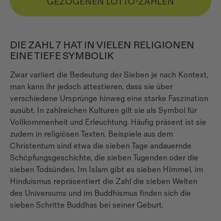
GEZOGENEN LOTTO-ZAHLEN
DIE ZAHL 7 HAT IN VIELEN RELIGIONEN
EINE TIEFE SYMBOLIK
Zwar variiert die Bedeutung der Sieben je nach Kontext,
man kann ihr jedoch attestieren, dass sie über
verschiedene Ursprünge hinweg eine starke Faszination
ausübt. In zahlreichen Kulturen gilt sie als Symbol für
Vollkommenheit und Erleuchtung. Häufig präsent ist sie
zudem in religiösen Texten. Beispiele aus dem
Christentum sind etwa die sieben Tage andauernde
Schöpfungsgeschichte, die sieben Tugenden oder die
sieben Todsünden. Im Islam gibt es sieben Himmel, im
Hinduismus repräsentiert die Zahl die sieben Welten
des Universums und im Buddhismus finden sich die
sieben Schritte Buddhas bei seiner Geburt.