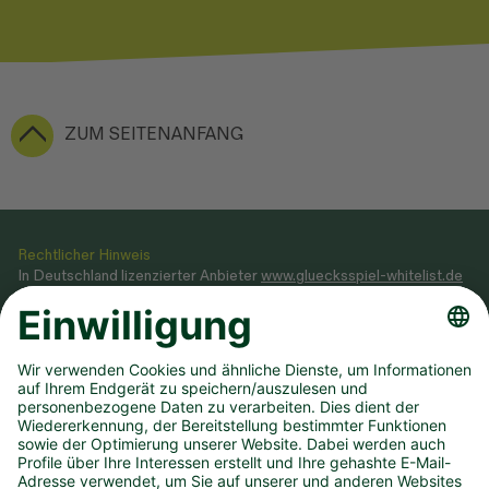
ZUM SEITENANFANG
Rechtlicher Hinweis
In Deutschland lizenzierter Anbieter
www.gluecksspiel-whitelist.de
Veranstaltung von Glücksspielen gemäß Glücksspielstaatsvertrag
2021, dessen Ausführungsgesetz sowie Genehmigung, erteilt durch
das
Ministerium des Innern NRW
.
Teilnahme ab 18 Jahren. Glücksspiel kann süchtig machen! Hilfe und
Beratung unter BIÖG 0800 1372700 (kostenlos) oder
www.check-
dein-spiel.de
.
Hilfreiche Links
Downloads