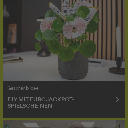
Geschenk-Idee
DIY MIT EUROJACKPOT-
SPIELSCHEINEN