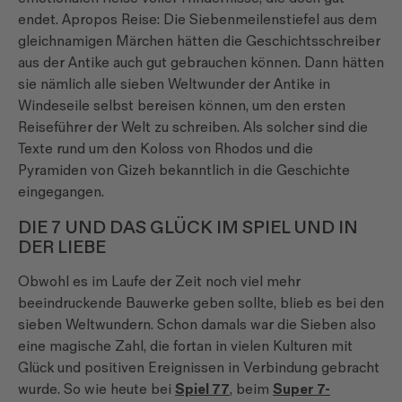
endet. Apropos Reise: Die Siebenmeilenstiefel aus dem
gleichnamigen Märchen hätten die Geschichtsschreiber
aus der Antike auch gut gebrauchen können. Dann hätten
sie nämlich alle sieben Weltwunder der Antike in
Windeseile selbst bereisen können, um den ersten
Reiseführer der Welt zu schreiben. Als solcher sind die
Texte rund um den Koloss von Rhodos und die
Pyramiden von Gizeh bekanntlich in die Geschichte
eingegangen.
DIE 7 UND DAS GLÜCK IM SPIEL UND IN
DER LIEBE
Obwohl es im Laufe der Zeit noch viel mehr
beeindruckende Bauwerke geben sollte, blieb es bei den
sieben Weltwundern. Schon damals war die Sieben also
eine magische Zahl, die fortan in vielen Kulturen mit
Glück und positiven Ereignissen in Verbindung gebracht
wurde. So wie heute bei
Spiel 77
, beim
Super 7-