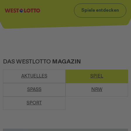
t
Zum Footer
Spiele entdecken
DAS WESTLOTTO
MAGAZIN
AKTUELLES
SPIEL
SPASS
NRW
SPORT