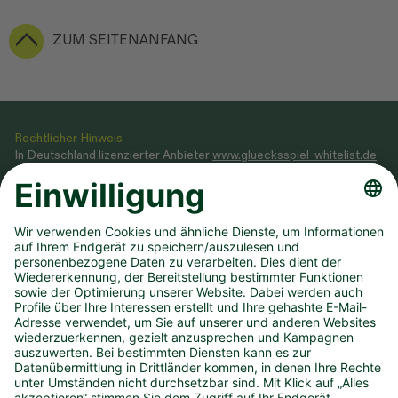
ZUM SEITENANFANG
Rechtlicher Hinweis
In Deutschland lizenzierter Anbieter
www.gluecksspiel-whitelist.de
Veranstaltung von Glücksspielen gemäß Glücksspielstaatsvertrag
2021, dessen Ausführungsgesetz sowie Genehmigung, erteilt durch
das
Ministerium des Innern NRW
.
Teilnahme ab 18 Jahren. Glücksspiel kann süchtig machen! Hilfe und
Beratung unter BIÖG 0800 1372700 (kostenlos) oder
www.check-
dein-spiel.de
.
Hilfreiche Links
Downloads
Newsletter
Annahmestelle finden
Spielsperre
Dauertipp kündigen