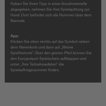
Haben Sie Ihren Tipp in einer Annahmestelle
abgegeben, nehmen Sie Ihre Spielquittung zur
Hand. Dort befindet sich die Nummer über dem
Barcode.
App:
Klicken Sie oben rechts auf das Symbol neben
dem Warenkorb und dann auf „Meine
Spielhistorie“. Über den grünen Pfeil können Sie
den Eurojackpot-Spielschein aufklappen und
unter „Ihre Teilnahmedaten“ die
Spielauftragsnummer finden.