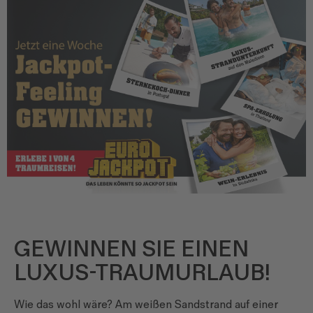
GEWINNEN SIE EINEN
LUXUS-TRAUMURLAUB!
Wie das wohl wäre? Am weißen Sandstrand auf einer