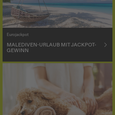
Eurojackpot
MALEDIVEN-URLAUB MIT JACKPOT-
GEWINN