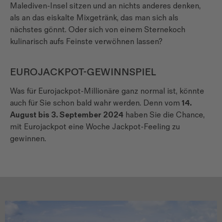
Malediven-Insel sitzen und an nichts anderes denken,
als an das eiskalte Mixgetränk, das man sich als
nächstes gönnt. Oder sich von einem Sternekoch
kulinarisch aufs Feinste verwöhnen lassen?
EUROJACKPOT-GEWINNSPIEL
Was für Eurojackpot-Millionäre ganz normal ist, könnte
auch für Sie schon bald wahr werden. Denn vom
14.
August bis 3. September 2024
haben Sie die Chance,
mit Eurojackpot eine Woche Jackpot-Feeling zu
gewinnen.