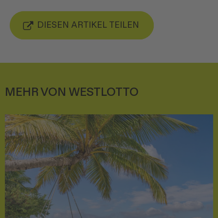
DIESEN ARTIKEL TEILEN
MEHR VON WESTLOTTO