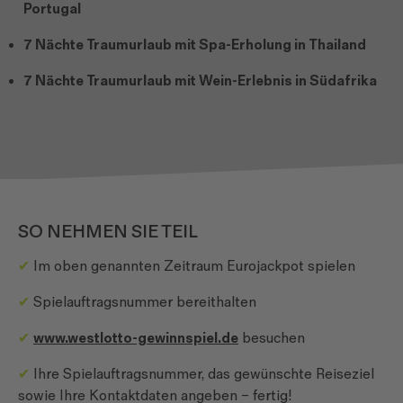
Portugal
7 Nächte Traumurlaub mit Spa-Erholung in Thailand
7 Nächte Traumurlaub mit Wein-Erlebnis in Südafrika
SO NEHMEN SIE TEIL
✔
Im oben genannten Zeitraum Eurojackpot spielen
✔
Spielauftragsnummer bereithalten
✔
www.westlotto-gewinnspiel.de
besuchen
✔
Ihre Spielauftragsnummer, das gewünschte Reiseziel
sowie Ihre Kontaktdaten angeben – fertig!