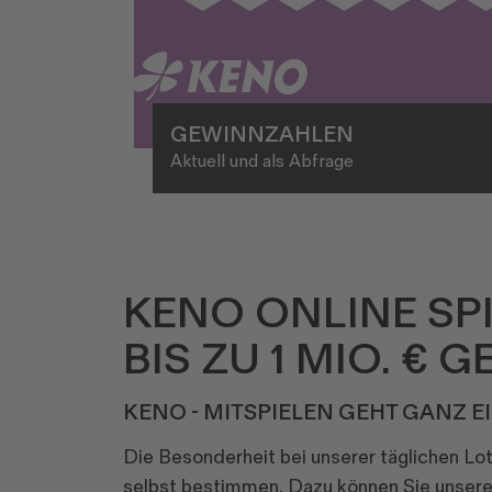
GEWINNZAHLEN
Aktuell und als Abfrage
KENO ONLINE SP
BIS ZU 1 MIO. € 
KENO - MITSPIELEN GEHT GANZ 
Die Besonderheit bei unserer täglichen Lott
selbst bestimmen. Dazu können Sie unsere