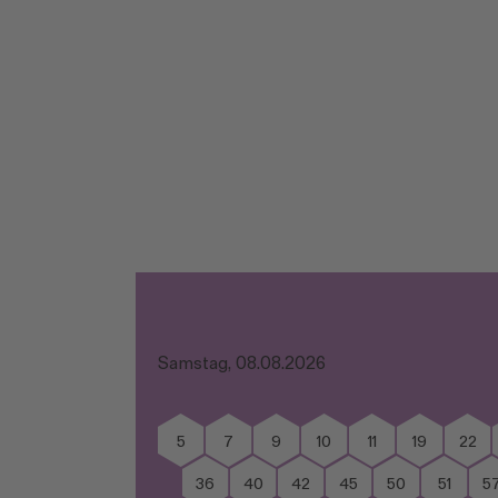
Samstag, 08.08.2026
5
7
9
10
11
19
22
36
40
42
45
50
51
5