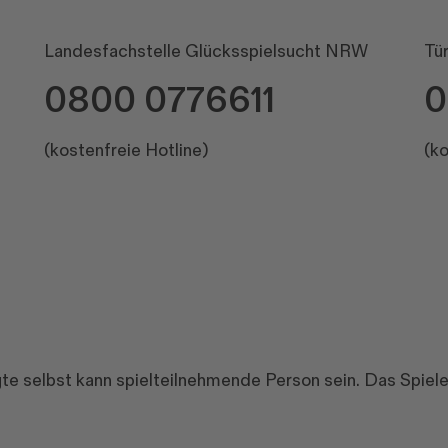
Landesfachstelle Glücksspielsucht NRW
Tü
0800 0776611
0
(kostenfreie Hotline)
(ko
te selbst kann spielteilnehmende Person sein. Das Spiele