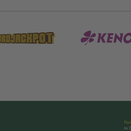
Rec
In 