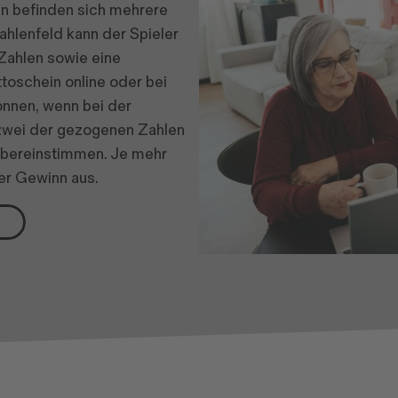
in befinden sich mehrere
Zahlenfeld kann der Spieler
 Zahlen sowie eine
ttoschein online oder bei
onnen, wenn bei der
zwei der gezogenen Zahlen
übereinstimmen. Je mehr
er Gewinn aus.