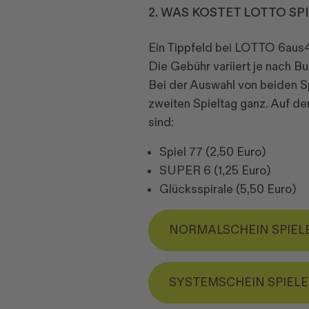
2. WAS KOSTET LOTTO SP
Ein Tippfeld bei LOTTO 6aus4
Die Gebühr variiert je nach B
Bei der Auswahl von beiden Sp
zweiten Spieltag ganz. Auf d
sind:
Spiel 77 (2,50 Euro)
SUPER 6 (1,25 Euro)
Glücksspirale (5,50 Euro)
NORMALSCHEIN SPIEL
SYSTEMSCHEIN SPIEL