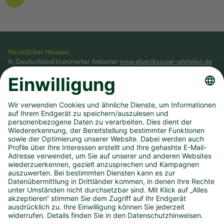
Rechtlicher Hinweis
In Deutschland lizenzierter Anbieter
www.gluecksspiel-whitelist.de
Veranstaltung von Glücksspielen gemäß Glücksspielstaatsvertrag
2021, dessen Ausführungsgesetz sowie Genehmigung, erteilt durch
das
Ministerium des Innern NRW
.
Teilnahme ab 18 Jahren. Glücksspiel kann süchtig machen! Hilfe und
Beratung unter BIÖG 0800 1372700 (kostenlos) oder
www.check-
dein-spiel.de
.
Hilfreiche Links
Downloads
Newsletter
Annahmestelle finden
Spielsperre
Dauertipp kündigen
Infos zum DLTB
Karriere
Presse