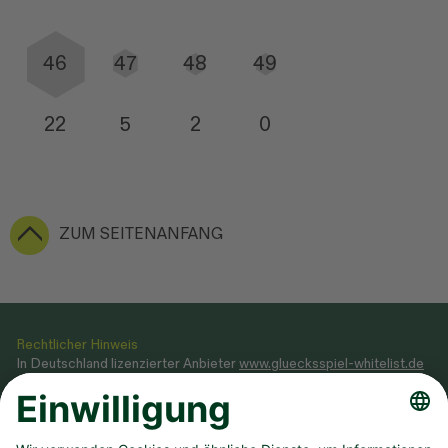
46
47
48
49
22
5
2
0
ZUM SEITENANFANG
Rechtlicher Hinweis
In Deutschland lizenzierter Anbieter
www.gluecksspiel-whitelist.de
Veranstaltung von Glücksspielen gemäß Glücksspielstaatsvertrag
2021, dessen Ausführungsgesetz sowie Genehmigung, erteilt durch
das
Ministerium des Innern NRW
.