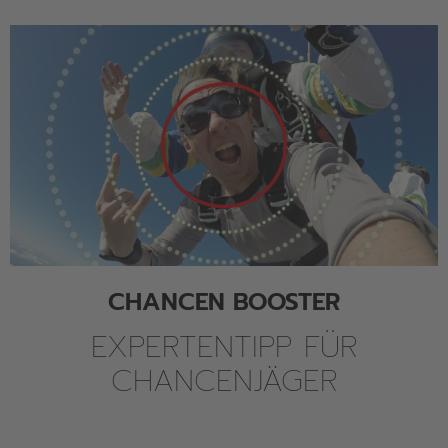
CHANCEN BOOSTER
EXPERTENTIPP FÜR
CHANCENJÄGER