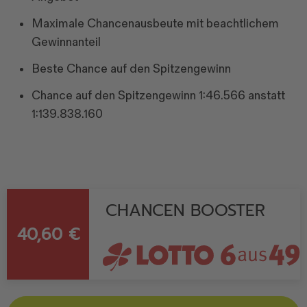
Maximale Chancenausbeute mit beachtlichem
Gewinnanteil
Beste Chance auf den Spitzengewinn
Chance auf den Spitzengewinn 1:46.566 anstatt
1:139.838.160
CHANCEN BOOSTER
40,60
€