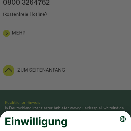
0800 3264762
(kostenfreie Hotline)
MEHR
ZUM SEITENANFANG
Rechtlicher Hinweis
In Deutschland lizenzierter Anbieter
www.gluecksspiel-whitelist.de
Veranstaltung von Glücksspielen gemäß Glücksspielstaatsvertrag
2021, dessen Ausführungsgesetz sowie Genehmigung, erteilt durch
das
Ministerium des Innern NRW
.