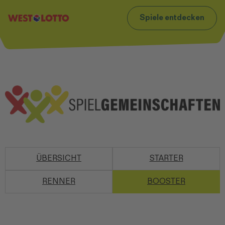
t
Zum Footer
Spiele entdecken
ÜBERSICHT
STARTER
RENNER
BOOSTER