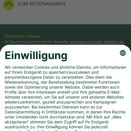
ZUM SEITENANFANG
Rechtlicher Hinweis
In Deutschland lizenzierter Anbieter
www.gluecksspiel-whitelist.de
Veranstaltung von Glücksspielen gemäß Glücksspielstaatsvertrag
2021, dessen Ausführungsgesetz sowie Genehmigung, erteilt durch
das
Ministerium des Innern NRW
.
Teilnahme ab 18 Jahren. Glücksspiel kann süchtig machen! Hilfe und
Beratung unter BIÖG 0800 1372700 (kostenlos) oder
www.check-
dein-spiel.de
.
Hilfreiche Links
Downloads
Newsletter
Annahmestelle finden
Spielsperre
Dauertipp kündigen
Infos zum DLTB
Karriere