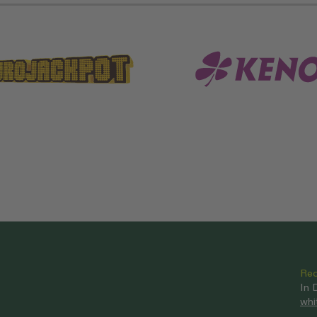
Rec
In 
whi