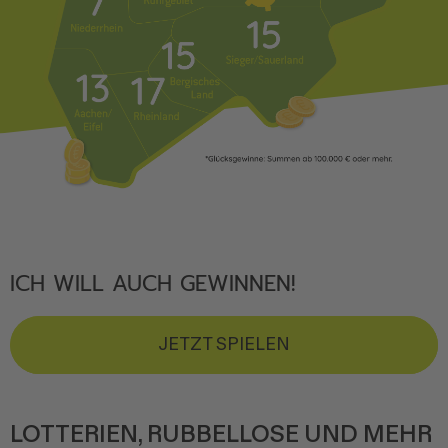
ICH WILL AUCH GEWINNEN!
JETZT SPIELEN
LOTTERIEN, RUBBELLOSE UND MEHR