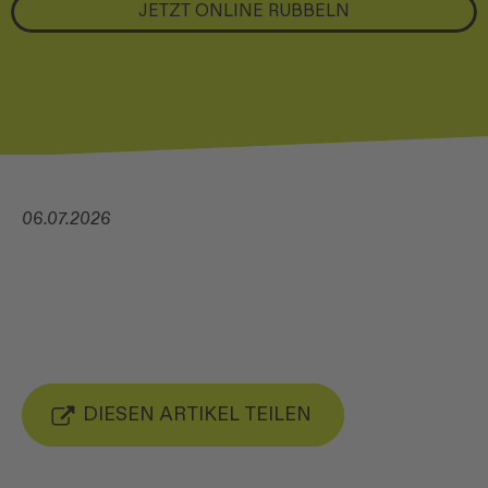
JETZT ONLINE RUBBELN
06.07.2026
DIESEN ARTIKEL TEILEN