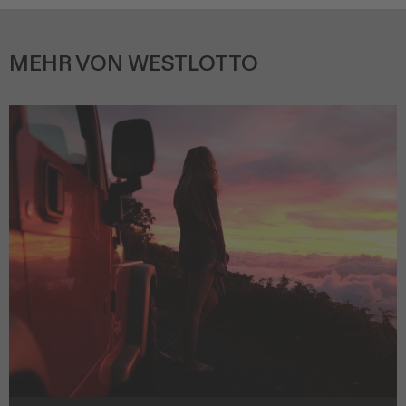
MEHR VON WESTLOTTO