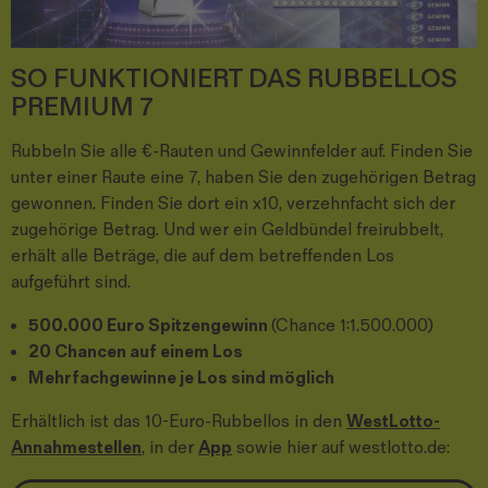
SO FUNKTIONIERT DAS RUBBELLOS
PREMIUM 7
Rubbeln Sie alle €-Rauten und Gewinnfelder auf. Finden Sie
unter einer Raute eine 7, haben Sie den zugehörigen Betrag
gewonnen. Finden Sie dort ein x10, verzehnfacht sich der
zugehörige Betrag. Und wer ein Geldbündel freirubbelt,
erhält alle Beträge, die auf dem betreffenden Los
aufgeführt sind.
500.000 Euro Spitzengewinn
(Chance 1:1.500.000)
20 Chancen auf einem Los
Mehrfachgewinne je Los sind möglich
Erhältlich ist das 10-Euro-Rubbellos in den
WestLotto-
Annahmestellen
, in der
App
sowie hier auf westlotto.de: