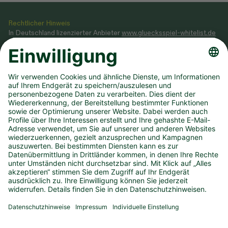
Rechtlicher Hinweis
In Deutschland lizenzierter Anbieter
www.gluecksspiel-whitelist.de
Veranstaltung von Glücksspielen gemäß Glücksspielstaatsvertrag
2021, dessen Ausführungsgesetz sowie Genehmigung, erteilt durch
das
Ministerium des Innern NRW
.
Teilnahme ab 18 Jahren. Glücksspiel kann süchtig machen! Hilfe und
Beratung unter BIÖG 0800 1372700 (kostenlos) oder
www.check-
dein-spiel.de
.
Hilfreiche Links
Downloads
Newsletter
Annahmestelle finden
Spielsperre
Dauertipp kündigen
Infos zum DLTB
Karriere
Presse