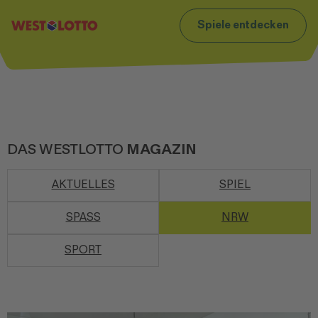
t
Zum Footer
Spiele entdecken
DAS WESTLOTTO
MAGAZIN
AKTUELLES
SPIEL
SPASS
NRW
SPORT