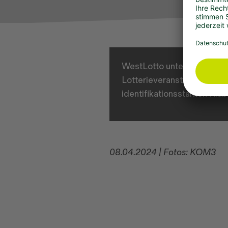
WestLotto unterstützt die 
Lotterieveranstalter dem Fu
identifikationsstarken Klu
08.04.2024 | Fotos: KOM3