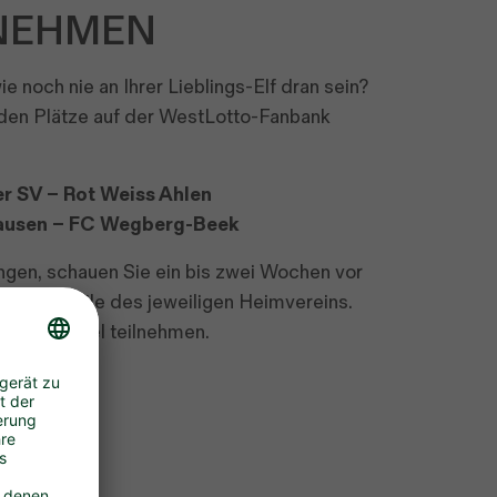
LNEHMEN
e noch nie an Ihrer Lieblings-Elf dran sein?
den Plätze auf der WestLotto-Fanbank
er SV – Rot Weiss Ahlen
hausen – FC Wegberg-Beek
ngen, schauen Sie ein bis zwei Wochen vor
Media-Kanäle des jeweiligen Heimvereins.
 Gewinnspiel teilnehmen.