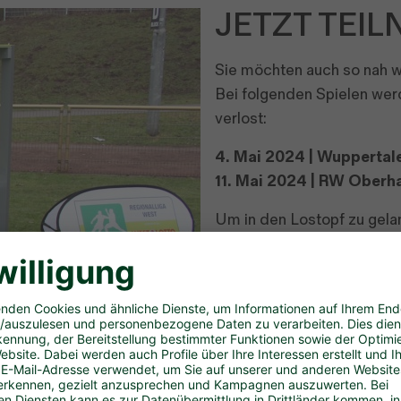
JETZT TEI
Sie möchten auch so nah wi
Bei folgenden Spielen wer
verlost:
4. Mai 2024 | Wuppertal
11. Mai 2024 | RW Ober
Um in den Lostopf zu gela
dem Spiel auf die Social 
Dort können Sie direkt am
– Änderungen vorbehalten
–