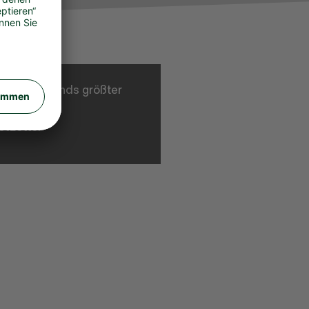
ch Deutschlands größter
d ihren
stLotto.