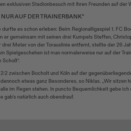
inen exklusiven Stadionbesuch mit Ihren Freunden auf der
 NUR AUF DER TRAINERBANK“
 durfte es schon erleben: Beim Regionalligaspiel 1. FC B
hm er gemeinsam mit seinen drei Kumpels Steffen, Christo
rei Meter von der Torauslinie entfernt, stellte der 26 Ja
 am Spielgeschehen ist man normalerweise nur auf der Trai
m Schoß“.
 2:2 zwischen Bocholt und Köln auf der gegenüberliegenden
 dennoch etwas ganz Besonderes, so Niklas. „Wir sitzen h
lle im Regen stehen. In puncto Bequemlichkeit gebe ich 
 gab’s natürlich auch obendrauf.