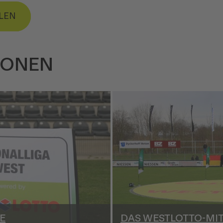
ILEN
IONEN
E
DAS WESTLOTTO-MIT