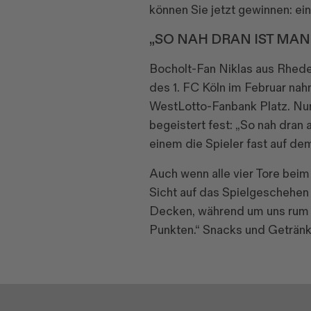
können Sie jetzt gewinnen: e
„SO NAH DRAN IST MAN
Bocholt-Fan Niklas aus Rhede
des 1. FC Köln im Februar na
WestLotto-Fanbank Platz. Nur d
begeistert fest: „So nah dran
einem die Spieler fast auf de
Auch wenn alle vier Tore beim
Sicht auf das Spielgeschehen
Decken, während um uns rum a
Punkten.“ Snacks und Getränke