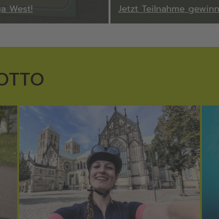
ga West!
Jetzt Teilnahme gewinn
OTTO