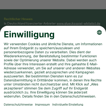
Rechtlicher Hinweis
In Deutschland lizenzierter Anbieter
www.gluecksspiel-whitelist.de
Veranstaltung von Glücksspielen gemäß Glücksspielstaatsvertrag
2021, dessen Ausführungsgesetz sowie Genehmigung, erteilt durch
das
Ministerium des Innern NRW
.
Teilnahme ab 18 Jahren. Glücksspiel kann süchtig machen! Hilfe und
Beratung unter BIÖG 0800 1372700 (kostenlos) oder
www.check-
dein-spiel.de
.
Hilfreiche Links
Downloads
Newsletter
Annahmestelle finden
Spielsperre
Dauertipp kündigen
Infos zum DLTB
Karriere
Presse