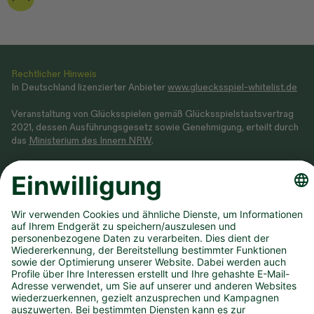
Rechtlicher Hinweis
In Deutschland lizenzierter Anbieter
www.gluecksspiel-whitelist.de
Veranstaltung von Glücksspielen gemäß Glücksspielstaatsvertrag
2021, dessen Ausführungsgesetz sowie Genehmigung, erteilt durch
das
Ministerium des Innern NRW
.
Teilnahme ab 18 Jahren. Glücksspiel kann süchtig machen! Hilfe und
Beratung unter BIÖG 0800 1372700 (kostenlos) oder
www.check-
dein-spiel.de
.
Hilfreiche Links
Downloads
Newsletter
Annahmestelle finden
Spielsperre
Dauertipp kündigen
Infos zum DLTB
Karriere
Presse