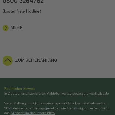
0800 3264762
(kostenfreie Hotline)
MEHR
ZUM SEITENANFANG
Rechtlicher Hinweis
In Deutschland lizenzierter Anbieter
www.gluecksspiel-whitelist.de
Veranstaltung von Glücksspielen gemäß Glücksspielstaatsvertrag
2021, dessen Ausführungsgesetz sowie Genehmigung, erteilt durch
das
Ministerium des Innern NRW
.