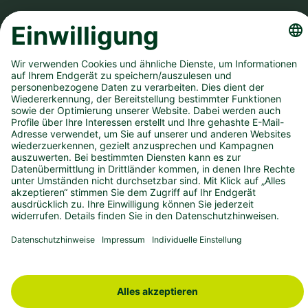
Teilnahme ab 18 Jahren. Glücksspiel kann süchtig machen! Hilfe und
Beratung unter BIÖG 0800 1372700 (kostenlos) oder
www.check-
dein-spiel.de
.
Hilfreiche Links
Downloads
Newsletter
Annahmestelle finden
Spielsperre
Dauertipp kündigen
Infos zum DLTB
Karriere
Presse
Impressum
Datenschutz
Barrierefreiheit
Compliance
© 2026 - WestLotto.de
WIR HABEN DIE SPIELE. DU DEN SPASS.