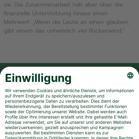
sie. Die Zusammenarbeit hab aber über die
finanzielle Unterstützung hinaus einen
Mehrwert: „Wenn die Leute an einen glauben,
gibt einem das unheimlich viel Rückenwind.“
FOLGE UNS AUF
UNSER UNTERNEHMEN
SPIELANGEBOT
PRESSEMATERIAL
KONTAKT