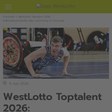
Zum
Inhalt
springen
Startseite
»
WestLotto Toptalent 2026:
Rollstuhlbasketballer Max Lammering im Interview
9. Juni 2026
WestLotto Toptalent
2026: