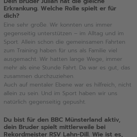
Dein Bruder Julian hat die gleiche
Erkrankung. Welche Rolle spielt er für
Akzeptieren
dich?
Eine sehr große. Wir konnten uns immer
powered by
Usercentrics Consent
Management Platform
gegenseitig unterstützen – im Alltag und im
Sport. Allein schon die gemeinsamen Fahrten
zum Training haben für uns als Familie viel
ausgemacht. Wir hatten lange Wege, immer
mehr als eine Stunde Fahrt. Da war es gut, das
zusammen durchzuziehen.
Auch auf mentaler Ebene war es hilfreich, nicht
allein zu sein. Und im Sport haben wir uns
natürlich gegenseitig gepusht.
Du bist für den BBC Münsterland aktiv,
dein Bruder spielt mittlerweile bei
Rekordmeister RSV Lahn-Dill. Wie ist es,