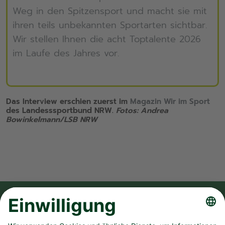
Weg in den Spitzensport und macht sie mit
ihren teils unbekannten Sportarten sichtbar.
Wir stellen Ihnen die acht Toptalente 2026
im Laufe des Jahres vor.
Das Interview erschien zuerst im
Magazin Wir im Sport
des Landesssportbund NRW.
Fotos: Andrea
Bowinkelmann/LSB NRW
FOLGE UNS AUF