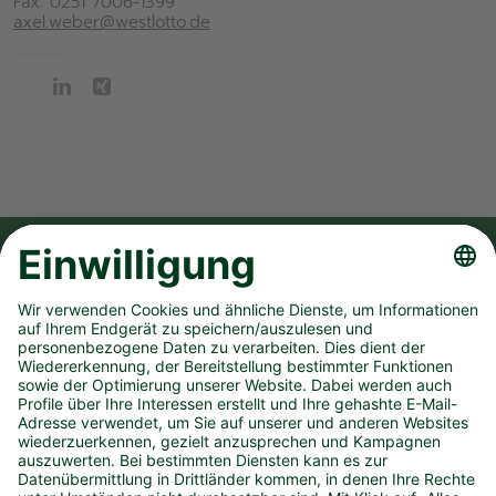
Fax: 0251 7006-1399
axel.weber@westlotto.de
FOLGE UNS AUF
UNSER UNTERNEHMEN
SPIELANGEBOT
PRESSEMATERIAL
KONTAKT