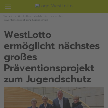
Zum
Inhalt
springen
Startseite
»
WestLotto ermöglicht nächstes großes
Präventionsprojekt zum Jugendschutz
WestLotto
ermöglicht nächstes
großes
Präventionsprojekt
zum Jugendschutz