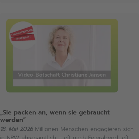
„Sie packen an, wenn sie gebraucht
werden“
18. Mai 2026
Millionen Menschen engagieren sich
in NRW ehrenamtlich – oft nach Feierabend, oft