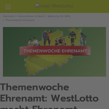
Zum
Inhalt
springen
Startseite
»
Unternehmen & Markt
»
WestLotto für NRW
»
Themenwoche Ehrenamt
Themenwoche
Ehrenamt: WestLotto