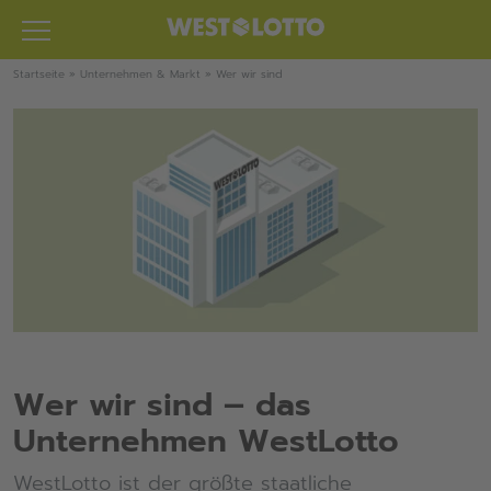
Zum
Inhalt
springen
Startseite
»
Unternehmen & Markt
»
Wer wir sind
Wer wir sind – das
Unternehmen WestLotto
WestLotto ist der größte staatliche