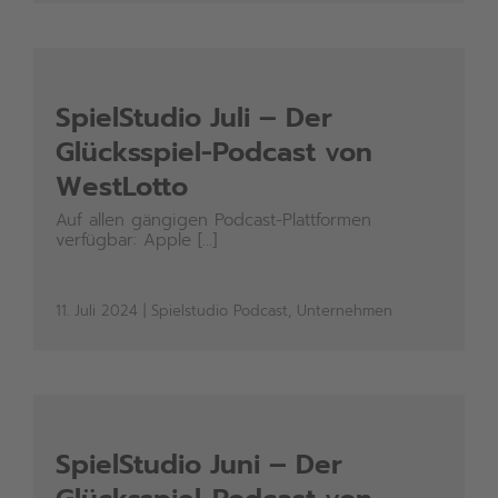
SpielStudio Juli – Der
Glücksspiel-Podcast von
WestLotto
Auf allen gängigen Podcast-Plattformen
verfügbar: Apple [...]
11. Juli 2024
|
Spielstudio Podcast
,
Unternehmen
SpielStudio Juni – Der