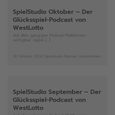
SpielStudio Oktober – Der
Glücksspiel-Podcast von
WestLotto
Auf allen gängigen Podcast-Plattformen
verfügbar: Apple [...]
28. Oktober 2024
|
Spielstudio Podcast
,
Unternehmen
SpielStudio September – Der
Glücksspiel-Podcast von
WestLotto