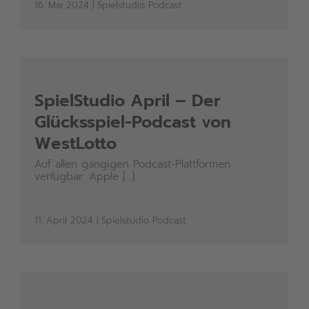
16. Mai 2024
|
Spielstudio Podcast
SpielStudio April – Der
Glücksspiel-Podcast von
WestLotto
Auf allen gängigen Podcast-Plattformen
verfügbar: Apple [...]
11. April 2024
|
Spielstudio Podcast