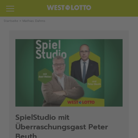
Zum
Inhalt
springen
Startseite
»
Mathias Dahms
SpielStudio mit
Überraschungsgast Peter
Beuth