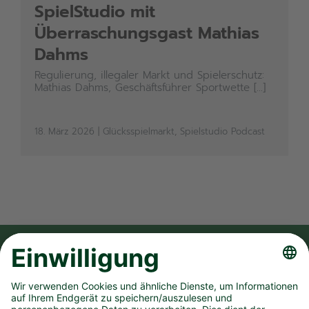
SpielStudio mit
Überraschungsgast Mathias
Dahms
Regulierung, illegaler Markt und Spielerschutz:
Mathias Dahms, Geschäftsführer Sportwette [...]
18. März 2026
|
Glücksspielmarkt
,
Spielstudio Podcast
FOLGE UNS AUF