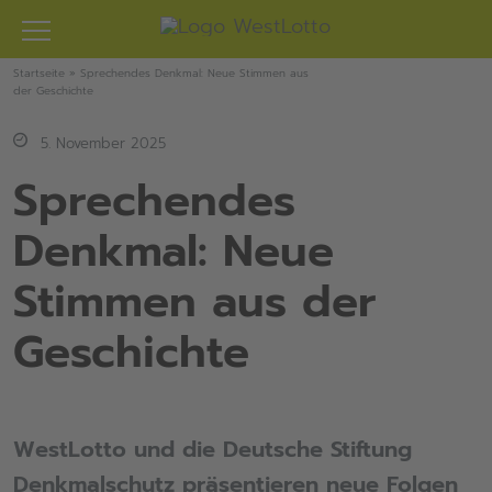
Zum
Inhalt
springen
Startseite
»
Sprechendes Denkmal: Neue Stimmen aus
der Geschichte
5. November 2025
Sprechendes
Denkmal: Neue
Stimmen aus der
Geschichte
WestLotto und die Deutsche Stiftung
Denkmalschutz präsentieren neue Folgen