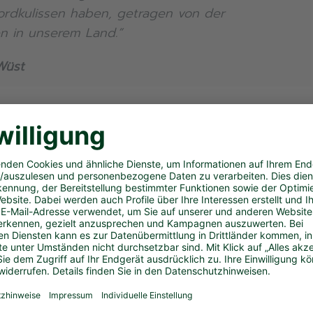
ordkulissen haben, getragen von der
n in unserem Land.“
Wüst
 NRW rund 700 Nachwuchskader – so viele wie nie z
, deaflympischen und World-Games-Sportarten mit
von bis zu 650 Euro. Das jährliche Fördervolumen
Gründung durch die Landesregierung hat die Stiftun
teln bereitgestellt.
Athleten finden Unterstützung im Alumni-Netzwerk
nd WestLotto gemeinsam das Alumni-Event aus, das
 -sportlern aus NRW eine Plattform zur Vernetzun
auch, die Erfahrungen der Alumni in ehrenamtliches
land.NRW
einfließen zu lassen. Zuletzt entwickelte s