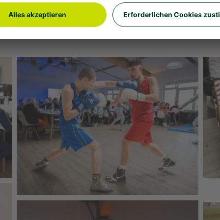
umni junge Talente als Rat- und Impulsgeber bei
ist Partner von Sportland.NRW für zahlreiche