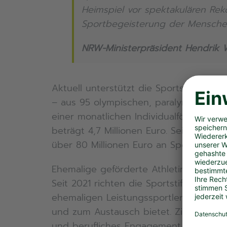
Heimspiel vor spektakulären Rek
Sportbegeisterung der Mensche
NRW-Ministerpräsident Hendrik 
Aktuell unterstützt die Sportstiftung
– aus 95 olympischen, paralympischen
einer monatlichen Individualförderung 
beträgt 4,7 Millionen Euro. Seit ihrer 
über 80 Millionen Euro an Sportfördermit
Ehemalige geförderte Athletinnen und 
Seit 2021 richten die Sportstiftung u
ehemaligen Leistungssportlerinnen und
und zum Austausch bietet. Ziel ist es 
und berufliches Engagement im
Sport