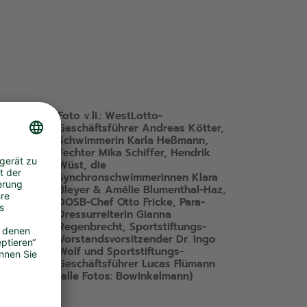
Foto v.li.: WestLotto-
uvor
Geschäftsführer Andreas Kötter,
Schwimmerin Karla Heßmann,
Fechter Mika Schiffer, Hendrik
Wüst, die
g
Synchronschwimmerinnen Klara
Bleyer & Amélie Blumenthal-Haz,
DOSB-Chef Otto Fricke, Para-
Dressurreiterin Gianna
.
Regenbrecht, Sportstiftungs-
Vorstandsvorsitzender Dr. Ingo
Wolf und Sportstiftungs-
Geschäftsführer Lucas Flümann
g
(alle Fotos: Bowinkelmann)
ich