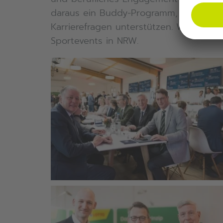
daraus ein Buddy-Programm, in dem Al
Karrierefragen unterstützen. WestLotto 
Sportevents in NRW.