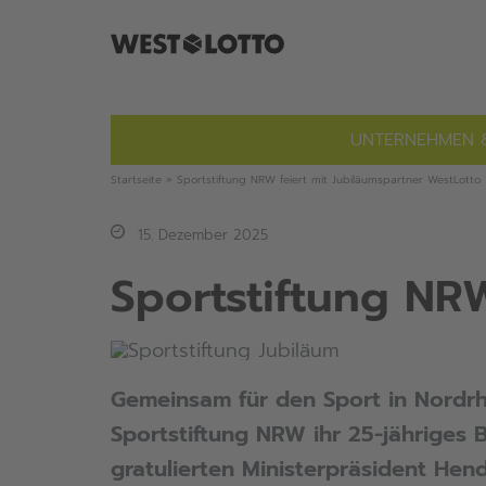
Zum
Inhalt
springen
UNTERNEHMEN 
Startseite
»
Sportstiftung NRW feiert mit Jubiläumspartner WestLotto
15. Dezember 2025
Sportstiftung NR
Gemeinsam für den Sport in Nordrhe
Sportstiftung NRW ihr 25-jähriges 
gratulierten Ministerpräsident Hen