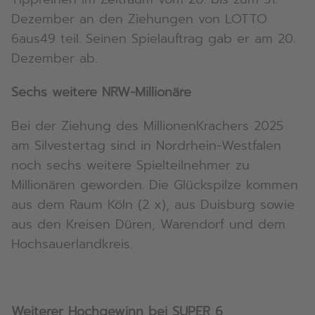
Dezember an den Ziehungen von LOTTO
6aus49 teil. Seinen Spielauftrag gab er am 20.
Dezember ab.
Sechs weitere NRW-Millionäre
Bei der Ziehung des MillionenKrachers 2025
am Silvestertag sind in Nordrhein-Westfalen
noch sechs weitere Spielteilnehmer zu
Millionären geworden. Die Glückspilze kommen
aus dem Raum Köln (2 x), aus Duisburg sowie
aus den Kreisen Düren, Warendorf und dem
Hochsauerlandkreis.
Weiterer Hochgewinn bei SUPER 6