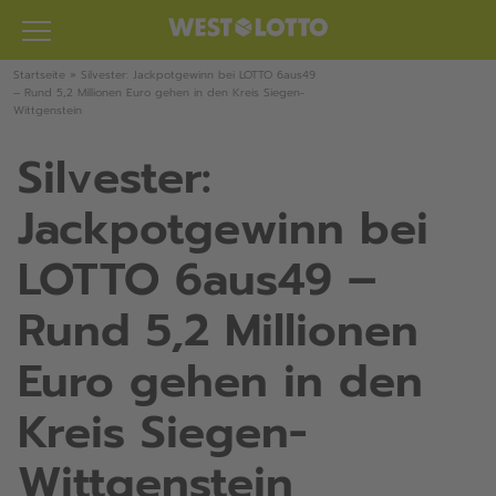
Zum
Inhalt
springen
Startseite
»
Silvester: Jackpotgewinn bei LOTTO 6aus49
– Rund 5,2 Millionen Euro gehen in den Kreis Siegen-
Wittgenstein
Silvester:
Jackpotgewinn bei
LOTTO 6aus49 –
Rund 5,2 Millionen
Euro gehen in den
Kreis Siegen-
Wittgenstein