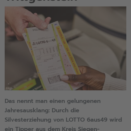
Das nennt man einen gelungenen
Jahresausklang: Durch die
Silvesterziehung von LOTTO 6aus49 wird
ein Tipper aus dem Kreis Siegen-