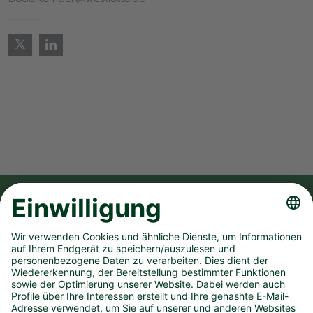
FOLGE UNS AUF
UNSER UNTERNEHMEN
SPIELANGEBOT