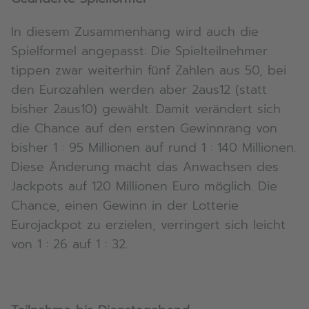
In diesem Zusammenhang wird auch die
Spielformel angepasst: Die Spielteilnehmer
tippen zwar weiterhin fünf Zahlen aus 50, bei
den Eurozahlen werden aber 2aus12 (statt
bisher 2aus10) gewählt. Damit verändert sich
die Chance auf den ersten Gewinnrang von
bisher 1 : 95 Millionen auf rund 1 : 140 Millionen.
Diese Änderung macht das Anwachsen des
Jackpots auf 120 Millionen Euro möglich. Die
Chance, einen Gewinn in der Lotterie
Eurojackpot zu erzielen, verringert sich leicht
von 1 : 26 auf 1 : 32.