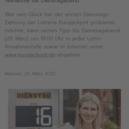
Teilnahme bis Dienstagabend
Wer sein Glück bei der ersten Dienstags-
Ziehung der Lotterie Eurojackpot probieren
möchte, kann seinen Tipp bis Dienstagabend
(29. März) um 19:00 Uhr in jeder Lotto-
Annahmestelle sowie im Internet unter
www.eurojackpot.de
abgeben.
Münster, 25. März 2022