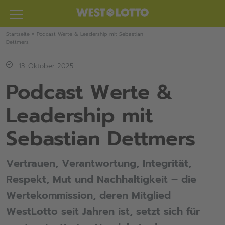
Zum
Inhalt
springen
Startseite
»
Podcast Werte & Leadership mit Sebastian
Dettmers
13. Oktober 2025
Podcast Werte &
Leadership mit
Sebastian Dettmers
Vertrauen, Verantwortung, Integrität,
Respekt, Mut und Nachhaltigkeit – die
Wertekommission, deren Mitglied
WestLotto seit Jahren ist, setzt sich für