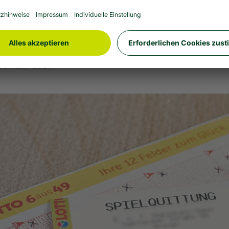
Der neue WestLotto-Millionär ist der 39. des Jahres
g der Ziehung (2. November) im Internet bei
www.
r Spieleinsatz für acht Reihen lag bei 10,10 Euro.
November 2024