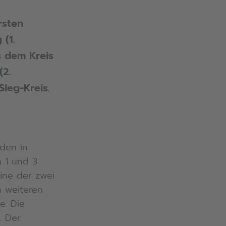
rsten
(1.
s dem Kreis
(2.
ieg-Kreis.
rden in
n 1 und 3
eine der zwei
m weiteren
e. Die
. Der