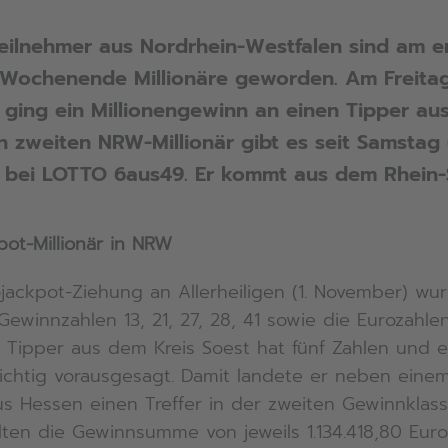
teilnehmer aus Nordrhein-Westfalen sind am e
ochenende Millionäre geworden. Am Freitag 
ging ein Millionengewinn an einen Tipper au
n zweiten NRW-Millionär gibt es seit Samstag 
bei LOTTO 6aus49. Er kommt aus dem Rhein-S
pot-Millionär in NRW
jackpot-Ziehung an Allerheiligen (1. November) wu
 Gewinnzahlen 13, 21, 27, 28, 41 sowie die Eurozahle
in Tipper aus dem Kreis Soest hat fünf Zahlen und 
richtig vorausgesagt. Damit landete er neben eine
us Hessen einen Treffer in der zweiten Gewinnklass
ten die Gewinnsumme von jeweils 1.134.418,80 Euro