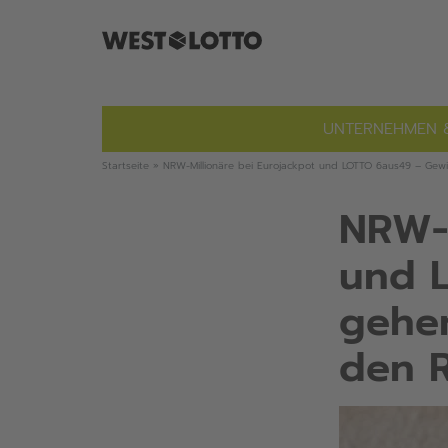
Zum
Inhalt
springen
UNTERNEHMEN 
Startseite
»
NRW-Millionäre bei Eurojackpot und LOTTO 6aus49 – Gewi
NRW-M
und 
gehen
den R