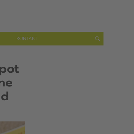
KONTAKT
kpot
ne
nd