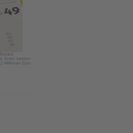
lionäre
t. Einen zweiten
2 Millionen Euro