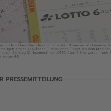
mer aus Nordrhein-Westfalen sind am ersten November-Wochenende Mil
rheiligen gingen 1,1 Millionen Euro an einen Tipper aus dem Kreis Soes
t es seit Samstag (2. November) bei LOTTO 6aus49. Hier werden rund 1,
s ausgezahlt.
ER PRESSEMITTEILUNG