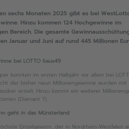
ten sechs Monaten 2025 gibt es bei WestLott
ewinne. Hinzu kommen 124 Hochgewinne im
igen Bereich. Die gesamte Gewinnausschüttung
en Januar und Juni auf rund 445 Millionen Eur
winne bei LOTTO 6aus49
per konnten im ersten Halbjahr vor allem bei LOT
cht der bisher neun Millionengewinne wurden mit
assiker erzielt. Hinzu kommt ein weiterer Millionen
tterien (Diamant 7).
nn geht in das Münsterland
höchste Einzelgewinn, der in Nordrhein-Westfalen a