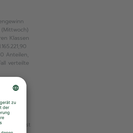
nengewinn
 (Mittwoch)
ren Klassen
165.221,90
0 Anteilen,
ll verteilte
O 6aus49
n Höhe von
 nach
Gewinner ist