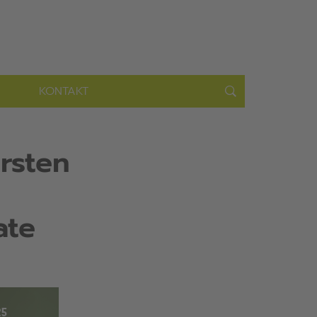
KONTAKT
rsten
ate