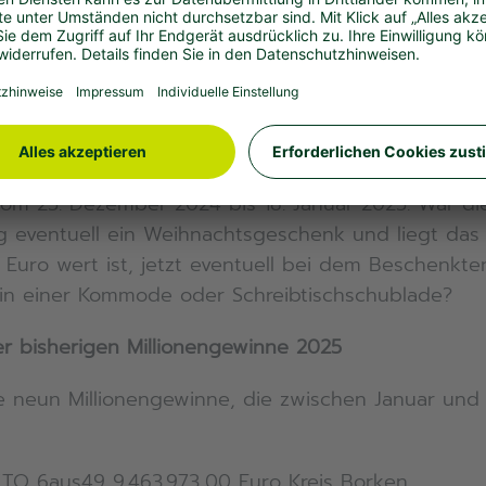
r unbekannt und hat sich nicht bei WestLotto gem
ch dem Millionär aus dem Kreis Euskirchen läuft so
ipp wurde an Heiligabend in einer WestLotto-Anna
elt. Die getippten Zahlen hatte der Spielteilnehm
und auf dem Tippschein angekreuzt. Der Spieleinsa
 für einen Mehrwochenschein mit der Teilnahme an
om 25. Dezember 2024 bis 18. Januar 2025. War di
g eventuell ein Weihnachtsgeschenk und liegt das 
 Euro wert ist, jetzt eventuell bei dem Beschenkt
in einer Kommode oder Schreibtischschublade?
er bisherigen Millionengewinne 2025
e neun Millionengewinne, die zwischen Januar und J
TO 6aus49 9.463.973,00 Euro Kreis Borken