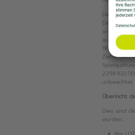
nach wie vo
Die Suche na
Der Glückst
anonym gespi
ausgewählt 
116,20 Euro
Ziehungen v
Spielquittun
2.298.932,00
unbeachtet 
Übersicht d
Dies sind di
wurden:
Mai LOT