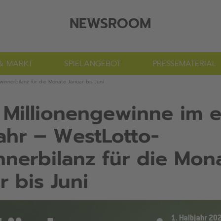
NEWSROOM
& MARKT
SPIELANGEBOT
PRESSEMATERIAL
innerbilanz für die Monate Januar bis Juni
Millionengewinne im e
ahr – WestLotto-
nerbilanz für die Mon
r bis Juni