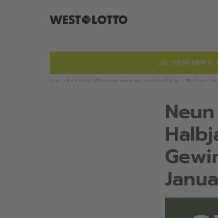
Zum
Inhalt
springen
UNTERNEHMEN 
Startseite
»
Neun Millionengewinne im ersten Halbjahr – WestLotto-Gew
Neun 
Halbj
Gewin
Janua