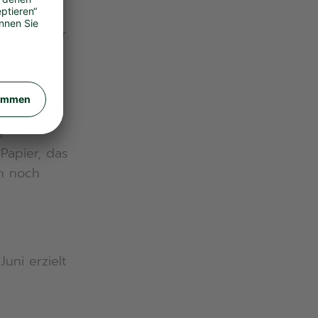
eldet.
mit weiter.
hmestelle
er selbst
tz lag bei
 den
e
Papier, das
en noch
uni erzielt