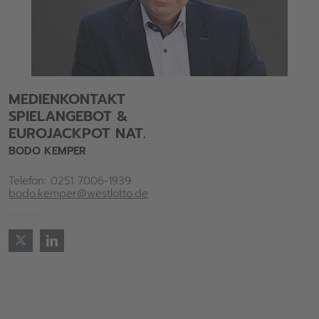
MEDIENKONTAKT
SPIELANGEBOT &
EUROJACKPOT NAT.
BODO KEMPER
Telefon: 0251 7006-1939
bodo.kemper@westlotto.de