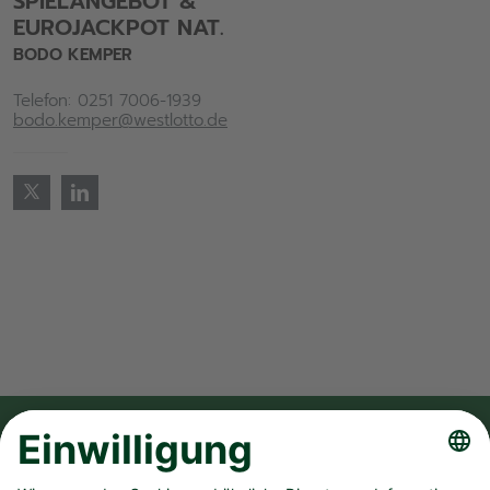
SPIELANGEBOT &
EUROJACKPOT NAT.
BODO KEMPER
Telefon: 0251 7006-1939
bodo.kemper@westlotto.de
FOLGE UNS AUF