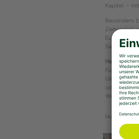
Kapitel – mi
Besonders b
Ziehungen vo
Euro. Neben 
SiegerChanc
Halbjahres- 
Für Spielte
GlücksSpiral
oder Jahresl
WestLotto-A
Münster, 15. 