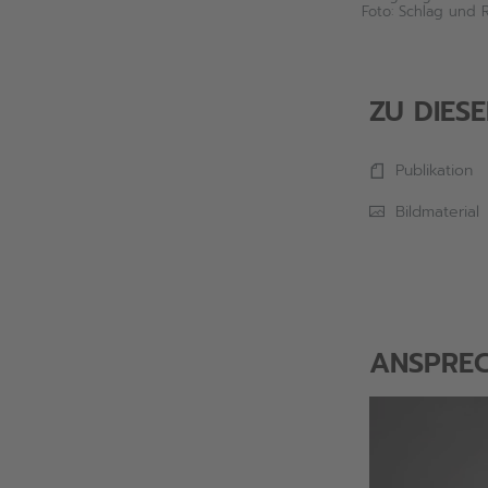
Foto: Schlag und
ZU DIES
Publikation
Bildmaterial
ANSPRE