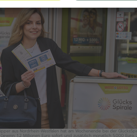
Tipper aus Nordrhein-Westfalen hat am Wochenende bei der GlücksSpi
Gewinn: 1,2 Millionen Euro sofort und zusätzlich monatlich 5.000 Euro, 