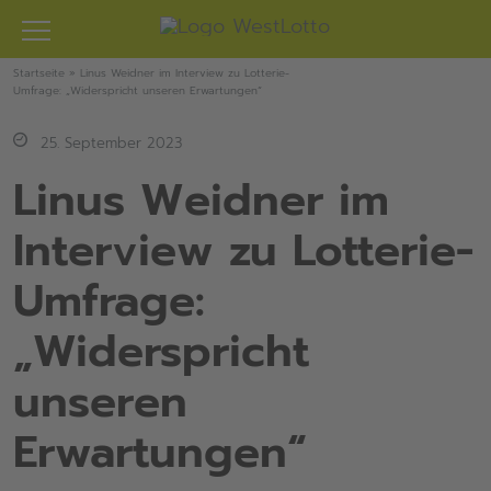
Zum
Inhalt
springen
Startseite
»
Linus Weidner im Interview zu Lotterie-
Umfrage: „Widerspricht unseren Erwartungen“
25. September 2023
Linus Weidner im
Interview zu Lotterie-
Umfrage:
„Widerspricht
unseren
Erwartungen“