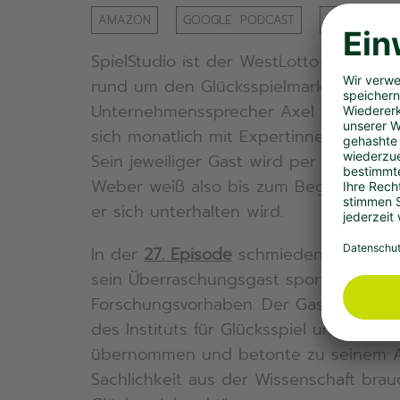
AMAZON
GOOGLE PODCAST
SPOTIFY
SpielStudio ist der WestLotto-Infotalk
rund um den Glücksspielmarkt. Gastgeb
Unternehmenssprecher Axel Weber. Im 
sich monatlich mit Expertinnen und Exp
Sein jeweiliger Gast wird per Zufallsprin
Weber weiß also bis zum Beginn jeder 
er sich unterhalten wird.
In der
27. Episode
schmieden Gastgebe
sein Überraschungsgast spontan konkre
Forschungsvorhaben. Der Gast hat vor
des Instituts für Glücksspiel und Gesel
übernommen und betonte zu seinem Am
Sachlichkeit aus der Wissenschaft brau