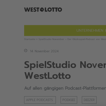
Zum
Inhalt
springen
UNTERNEHMEN 
Startseite
»
SpielStudio November – Der Glücksspiel-Podcast von Wes
14. November 2024
SpielStudio Nove
WestLotto
Auf allen gängigen Podcast-Plattformen
APPLE PODCASTS
PODIGEE
DEEZER