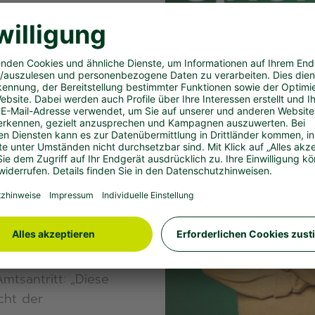
 zu aktuellen Themen
er ist
Podcast tauscht er
erten aus. Der Clou:
zip ermittelt. Axel
Folge nicht, mit wem
r Axel Weber und
te Pläne für ein
 Kurzem die Leitung
lschaft (GLÜG)
tsantritt: „Diese
cht der