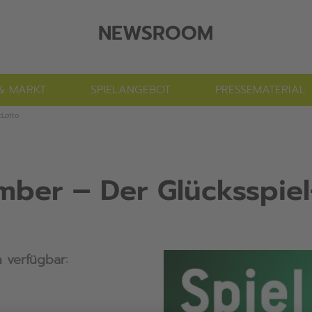
NEWSROOM
& MARKT
SPIELANGEBOT
PRESSEMATERIAL
tLotto
mber – Der Glücksspie
 verfügbar: