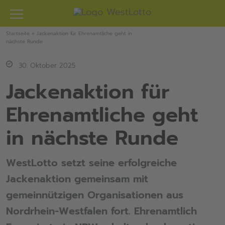
Zum
Inhalt
springen
Startseite
»
Jackenaktion für Ehrenamtliche geht in
nächste Runde
30. Oktober 2025
Jackenaktion für
Ehrenamtliche geht
in nächste Runde
WestLotto setzt seine erfolgreiche
Jackenaktion gemeinsam mit
gemeinnützigen Organisationen aus
Nordrhein-Westfalen fort. Ehrenamtlich