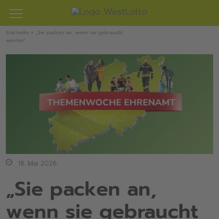
Zum
Inhalt
springen
Startseite
»
„Sie packen an, wenn sie gebraucht
werden“
18. Mai 2026
„Sie packen an,
wenn sie gebraucht