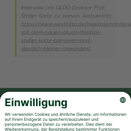
Interview mit GLÜG-Direktor Prof.
Stefan Korte zu seinem Amtsantritt:
https://www.westlotto.de/newsroom/interv
mit-dem-neuen-glueg-direktor-
stefan-korte-barrieren-sind-
deutlich-kleiner-geworden/
FOLGE UNS AUF
UNSER UNTERNEHMEN