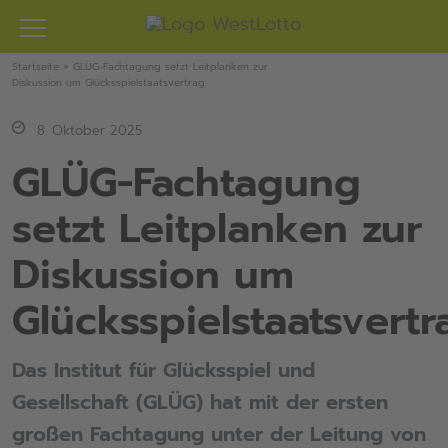
Zum
Inhalt
springen
Startseite
»
GLÜG-Fachtagung setzt Leitplanken zur
Diskussion um Glücksspielstaatsvertrag
8. Oktober 2025
GLÜG-Fachtagung
setzt Leitplanken zur
Diskussion um
Glücksspielstaatsvertr
Das Institut für Glücksspiel und
Gesellschaft (GLÜG) hat mit der ersten
großen Fachtagung unter der Leitung von