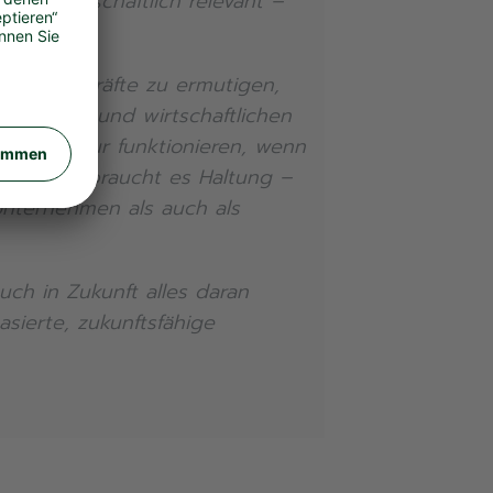
auch wirtschaftlich relevant –
folg.
Führungskräfte zu ermutigen,
ftlichen und wirtschaftlichen
ere kann nur funktionieren, wenn
 Wandels braucht es Haltung –
Unternehmen als auch als
uch in Zukunft alles daran
sierte, zukunftsfähige