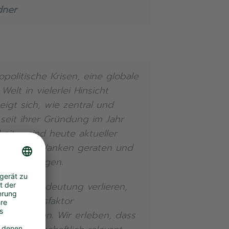
dner
olitische Krisen, eine globale
lt in vielerlei Hinsicht
eigt sich, wie zentral und
 seit ihrer Gründung im Jahr
eit – sind heute aktueller
heiten ins Wanken geraten und
gen verlangen.
etwa an Bedeutung verlieren,
ler Erfolgsfaktor
herheiten. Wir erleben, dass