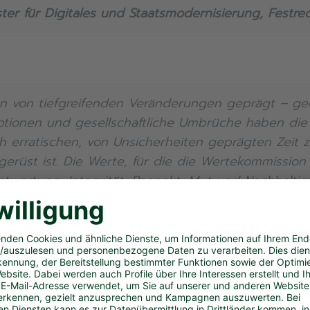
ter für Digitales und Staatsmodernisierung, Festre
 von tiefgreifenden Veränderungen geprägt – geop
tionen und gesellschaftliche Umbrüche haben die We
ch erratischen, von Unsicherheiten geprägten Zeit z
gerüst ist. Die Werte, für die die Wertekommission
twortung, Integrität, Respekt, Mut und Nachhaltigk
mensalltag Orientierung und Halt, wo alte Gewiss
e, aber dennoch verantwortungsvolle Entscheidun
ebefragungen bestätigen, dass diese Werte nicht 
 von Führungskräften in Deutschland als strukturel
igitalen Wandel und angesichts wachsender Unsic