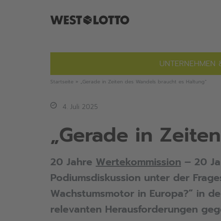
Zum
Inhalt
springen
UNTERNEHMEN 
Startseite
»
„Gerade in Zeiten des Wandels braucht es Haltung“
4. Juli 2025
„Gerade in Zeite
20 Jahre
Wertekommission
– 20 J
Podiumsdiskussion unter der Frage
Wachstumsmotor in Europa?“ in der 
relevanten Herausforderungen gege