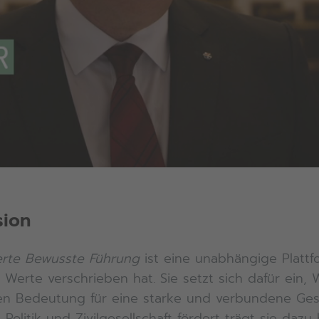
sion
erte Bewusste Führung
ist eine unabhängige Plattf
e Werte verschrieben hat. Sie setzt sich dafür ein,
en Bedeutung für eine starke und verbundene Gese
Politik und Zivilgesellschaft fördert trägt sie da