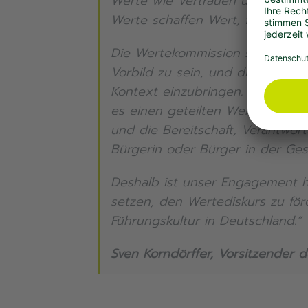
Werte wie Vertrauen und Integrit
Werte schaffen Wert, fördern In
Die Wertekommission sieht ihre 
Vorbild zu sein, und die Bedeut
Kontext einzubringen. Denn eine 
es einen geteilten Wertekonsens
und die Bereitschaft, Verantwor
Bürgerin oder Bürger in der Gese
Deshalb ist unser Engagement heu
setzen, den Wertediskurs zu för
Führungskultur in Deutschland.“
Sven Korndörffer, Vorsitzender