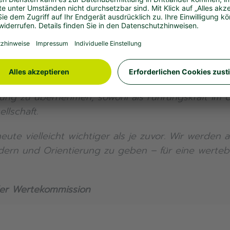
ät nicht nur moralische Leitplanken sind, sondern 
novation und sichern nachhaltigen Unternehmenser
Aufgabe darin, diesen Diskurs lebendig zu halten, 
ung von Werten immer wieder neu in den gesellscha
freiheitliche, demokratische Gesellschaft wie uns
 gibt, der auch gelebt wird. Gerade in Zeiten des
tung zu übernehmen, sowohl als Führungskraft im 
llschaft.
te vielleicht wichtiger als je zuvor. Wir werden a
dern und Orientierung zu geben – für eine werteba
 der Wertekommission