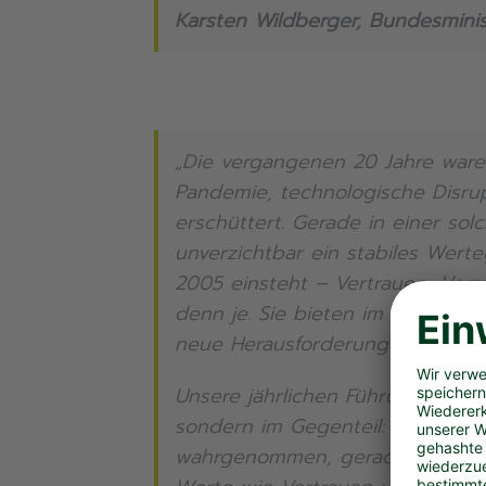
Karsten Wildberger, Bundesminis
„Die vergangenen 20 Jahre waren
Pandemie, technologische Disrup
erschüttert. Gerade in einer sol
unverzichtbar ein stabiles Werte
2005 einsteht – Vertrauen, Veran
denn je. Sie bieten im Unterneh
neue Herausforderungen schnell
Unsere jährlichen Führungskräft
sondern im Gegenteil: Sie werden
wahrgenommen, gerade auch im d