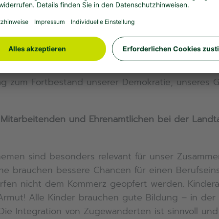
s Wählen für Sie und die Caritas in NRW?
eder und jede Einzelne kann in einer Demokratie m
itische Macht erhält und ausübt. Demokratie und F
 Wählerinnen und Wähler ihre Verantwortung auch 
n des Staates. Für die Caritas in NRW ist die Bet
trag zum Fortbestand unserer Demokratie, unseres
n Mitarbeitenden und Ehrenamtlichen bei der Land
hemen sind besonders relevant für unser Zusammen
he brauchen bessere Chancen für einen Berufsein
rfen nicht dem Kommerz geopfert werden. Kinderar
Armut! Alle Kinder brauchen gute Bildung – in der 
Die Integration von Zugewanderten ist sinnvoll un