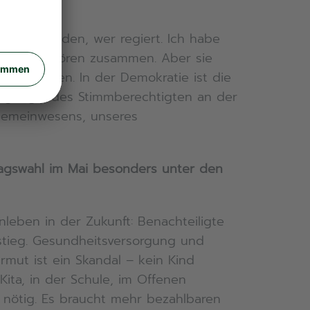
itentscheiden, wer regiert. Ich habe
reiheit gehören zusammen. Aber sie
wahrnehmen. In der Demokratie ist die
eiligung jedes Stimmberechtigten an der
 Gemeinwesens, unseres
tagswahl im Mai besonders unter den
leben in der Zukunft: Benachteiligte
stieg. Gesundheitsversorgung und
mut ist ein Skandal – kein Kind
Kita, in der Schule, im Offenen
d nötig. Es braucht mehr bezahlbaren