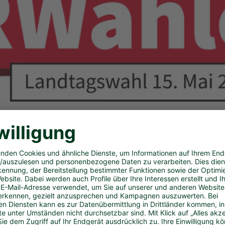
 Sinn bedeutet tatkräftige, hilfsbereite Liebe. Auc