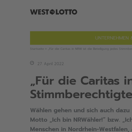
Zum
Inhalt
springen
UNTERNEHMEN 
Startseite
»
„Für die Caritas in NRW ist die Beteiligung jedes Stimmbe
27. April 2022
„Für die Caritas 
Stimmberechtigte
Wählen gehen und sich auch dazu b
Motto
„Ich bin NRWähler!“
bzw.
„Ic
Menschen in Nordrhein-Westfalen, 