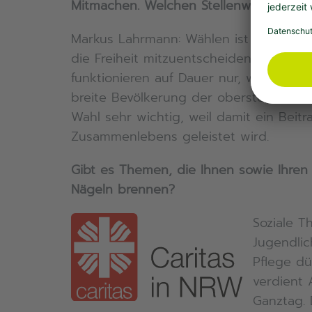
Mitmachen. Welchen Stellenwert hat da
Markus Lahrmann: Wählen ist wichtig! J
die Freiheit mitzuentscheiden, wer pol
funktionieren auf Dauer nur, wenn die
breite Bevölkerung der oberste Souverä
Wahl sehr wichtig, weil damit ein Bei
Zusammenlebens geleistet wird.
Gibt es Themen, die Ihnen sowie Ihre
Nägeln brenn
en?
Soziale T
Jugendlic
Pflege dü
verdient 
Ganztag. 