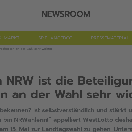
NEWSROOM
& MARKT
SPIELANGEBOT
PRESSEMATERIAL
rechtigten an der Wahl sehr wichtig“
in NRW ist die Beteilig
n an der Wahl sehr wi
ekennen? Ist selbstverständlich und stärkt 
h bin NRWählerin!“
appelliert WestLotto desha
am 15. Mai zur Landtagswahl zu gehen. Unters