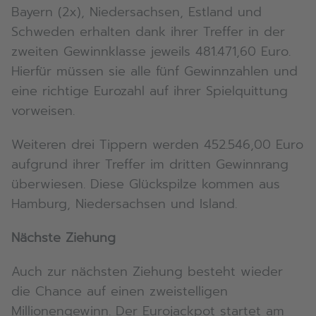
Bayern (2x), Niedersachsen, Estland und
Schweden erhalten dank ihrer Treffer in der
zweiten Gewinnklasse jeweils 481.471,60 Euro.
Hierfür müssen sie alle fünf Gewinnzahlen und
eine richtige Eurozahl auf ihrer Spielquittung
vorweisen.
Weiteren drei Tippern werden 452.546,00 Euro
aufgrund ihrer Treffer im dritten Gewinnrang
überwiesen. Diese Glückspilze kommen aus
Hamburg, Niedersachsen und Island.
Nächste Ziehung
Auch zur nächsten Ziehung besteht wieder
die Chance auf einen zweistelligen
Millionengewinn. Der Eurojackpot startet am