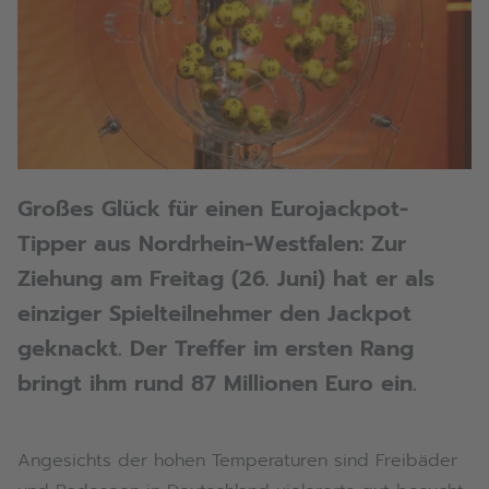
Großes Glück für einen Eurojackpot-
Tipper aus Nordrhein-Westfalen: Zur
Ziehung am Freitag (26. Juni) hat er als
einziger Spielteilnehmer den Jackpot
geknackt. Der Treffer im ersten Rang
bringt ihm rund 87 Millionen Euro ein.
Angesichts der hohen Temperaturen sind Freibäder