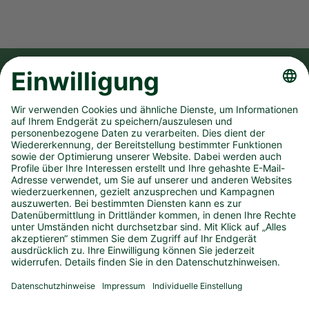
FOLGE UNS AUF
UNSER UNTERNEHMEN
SPIELANGEBOT
PRESSEMATERIAL
KONTAKT
IMPRESSUM
DATENSCHUTZ
BARRIEREFREIHEIT