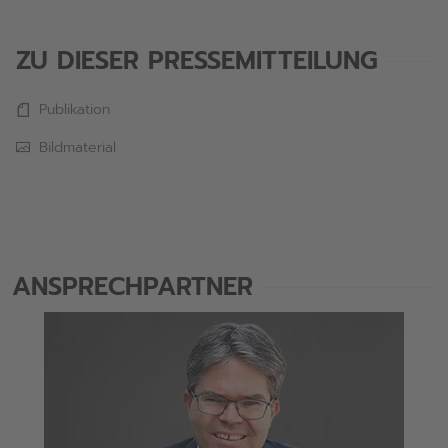
ZU DIESER PRESSEMITTEILUNG
Publikation
Bildmaterial
ANSPRECHPARTNER