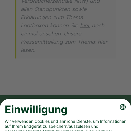
Verbraucherzentrale NRW) und
allen Standpunkten sowie
Erklärungen zum Thema
Lootboxen können Sie
hier
noch
einmal ansehen. Unsere
Pressemitteilung zum Thema:
hier
lesen
.
FOLGE UNS AUF