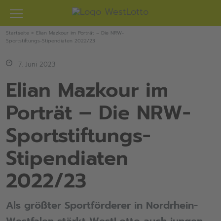
Zum
Inhalt
springen
Startseite
»
Elian Mazkour im Porträt – Die NRW-
Sportstiftungs-Stipendiaten 2022/23
7. Juni 2023
Elian Mazkour im
Porträt – Die NRW-
Sportstiftungs-
Stipendiaten
2022/23
Als größter Sportförderer in Nordrhein-