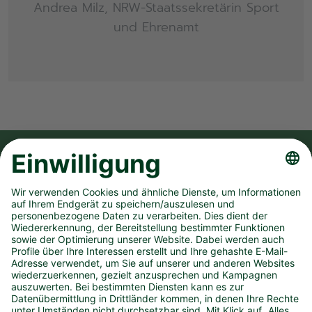
Andrea Milz, NRW-Staatssekretärin Sport
und Ehrenamt
FOLGE UNS AUF
UNSER UNTERNEHMEN
SPIELANGEBOT
PRESSEMATERIAL
KONTAKT